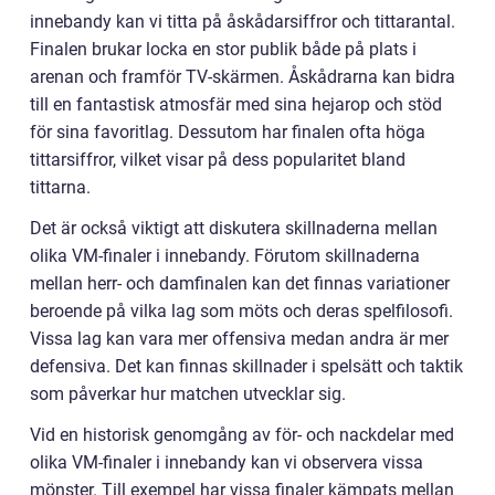
innebandy kan vi titta på åskådarsiffror och tittarantal.
Finalen brukar locka en stor publik både på plats i
arenan och framför TV-skärmen. Åskådrarna kan bidra
till en fantastisk atmosfär med sina hejarop och stöd
för sina favoritlag. Dessutom har finalen ofta höga
tittarsiffror, vilket visar på dess popularitet bland
tittarna.
Det är också viktigt att diskutera skillnaderna mellan
olika VM-finaler i innebandy. Förutom skillnaderna
mellan herr- och damfinalen kan det finnas variationer
beroende på vilka lag som möts och deras spelfilosofi.
Vissa lag kan vara mer offensiva medan andra är mer
defensiva. Det kan finnas skillnader i spelsätt och taktik
som påverkar hur matchen utvecklar sig.
Vid en historisk genomgång av för- och nackdelar med
olika VM-finaler i innebandy kan vi observera vissa
mönster. Till exempel har vissa finaler kämpats mellan