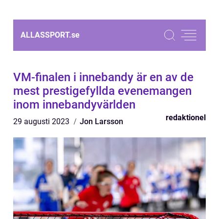
ALLASSPORT.
se
VM-finalen i innebandy är en av de
mest prestigefyllda evenemangen
inom innebandyvärlden
redaktionel
29 augusti 2023
Jon Larsson