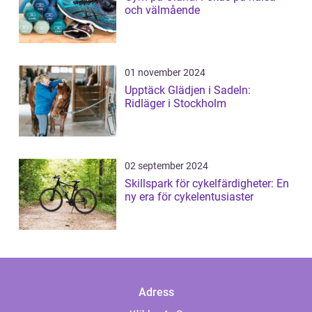
och välmående
01 november 2024
Upptäck Glädjen i Sadeln:
Ridläger i Stockholm
02 september 2024
Skillspark för cykelfärdigheter: En
ny era för cykelentusiaster
Adress