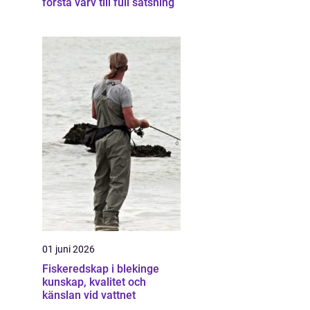
första varv till full satsning
01 juni 2026
Fiskeredskap i blekinge
kunskap, kvalitet och
känslan vid vattnet