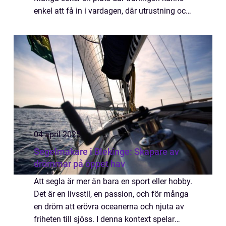
enkel att få in i vardagen, där utrustning och
miljö inspirerar och där gemenskapen gör
skillnad. Ett modernt gym i Hudiksvall e...
04 april 2025
Segelmakare i Blekinge: Skapare av
drömmar på öppet hav
Att segla är mer än bara en sport eller hobby.
Det är en livsstil, en passion, och för många
en dröm att erövra oceanerna och njuta av
friheten till sjöss. I denna kontext spelar