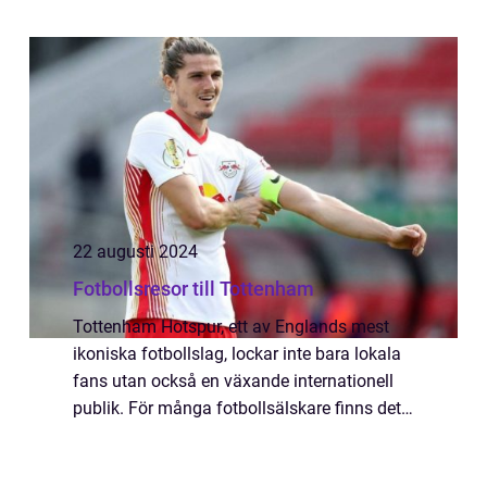
segelmakare en kritisk roll ge...
22 augusti 2024
Fotbollsresor till Tottenham
Tottenham Hotspur, ett av Englands mest
ikoniska fotbollslag, lockar inte bara lokala
fans utan också en växande internationell
publik. För många fotbollsälskare finns det
inget bättre än att resa för att se ...