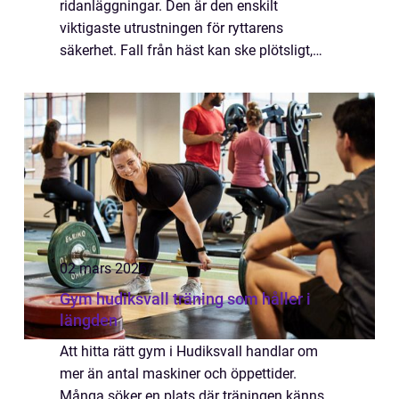
ridanläggningar. Den är den enskilt
viktigaste utrustningen för ryttarens
säkerhet. Fall från häst kan ske plötsligt,
även med en rutinerad häst och en erfaren
ryttare. Med en modern och korrekt
anpassad...
02 mars 2026
Gym hudiksvall träning som håller i
längden
Att hitta rätt gym i Hudiksvall handlar om
mer än antal maskiner och öppettider.
Många söker en plats där träningen känns