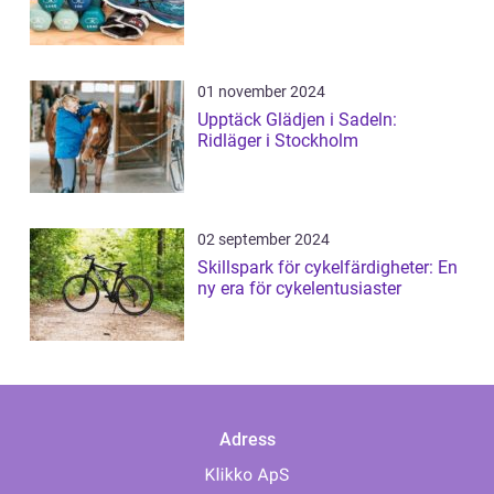
01 november 2024
Upptäck Glädjen i Sadeln:
Ridläger i Stockholm
02 september 2024
Skillspark för cykelfärdigheter: En
ny era för cykelentusiaster
Adress