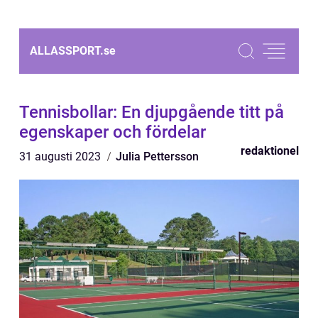
ALLASSPORT.
se
Tennisbollar: En djupgående titt på
egenskaper och fördelar
redaktionel
31 augusti 2023
Julia Pettersson