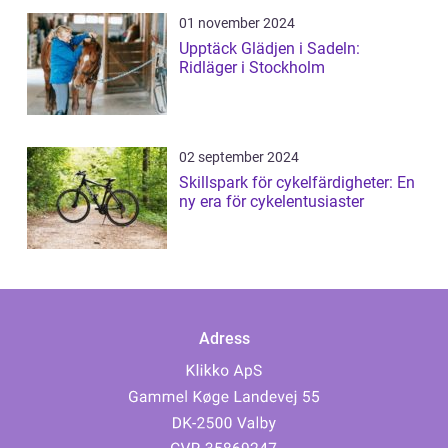
01 november 2024
Upptäck Glädjen i Sadeln:
Ridläger i Stockholm
02 september 2024
Skillspark för cykelfärdigheter: En
ny era för cykelentusiaster
Adress