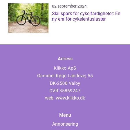
02 september 2024
Skillspark för cykelfärdigheter: En
ny era för cykelentusiaster
Adress
web:
www.klikko.dk
Menu
Annonsering