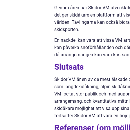
Genom åren har Skidor VM utvecklats 
det ger skidåkare en plattform att v
världen. Tävlingarna kan också bidra t
skidsporten.
En nackdel kan vara att vissa VM arr
kan påverka snöförhållanden och där
då arrangemangen kan vara kostsam
Slutsats
Skidor VM är en av de mest älskade oc
som längdskidåkning, alpin skidåkni
VM lockat stor publik och mediauppm
arrangemang, och kvantitativa mätni
skidåkare möjlighet att visa upp sina
fortsätter Skidor VM att vara en höj
Referenser (om möjli