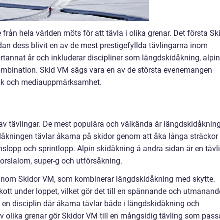
från hela världen möts för att tävla i olika grenar. Det första Sk
n dess blivit en av de mest prestigefyllda tävlingarna inom
rtannat år och inkluderar discipliner som längdskidåkning, alpin
kombination. Skid VM sägs vara en av de största evenemangen
blik och mediauppmärksamhet.
r av tävlingar. De mest populära och välkända är längdskidåknin
dåkningen tävlar åkarna på skidor genom att åka långa sträckor
nslopp och sprintlopp. Alpin skidåkning å andra sidan är en tävl
orslalom, super-g och utförsåkning.
 inom Skidor VM, som kombinerar längdskidåkning med skytte.
ott under loppet, vilket gör det till en spännande och utmanand
 en disciplin där åkarna tävlar både i längdskidåkning och
olika grenar gör Skidor VM till en mångsidig tävling som pass