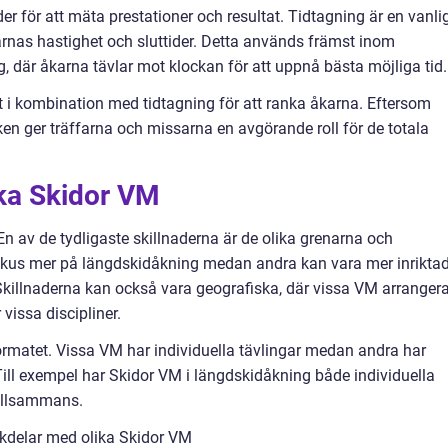
 för att mäta prestationer och resultat. Tidtagning är en vanli
nas hastighet och sluttider. Detta används främst inom
, där åkarna tävlar mot klockan för att uppnå bästa möjliga tid.
 i kombination med tidtagning för att ranka åkarna. Eftersom
ken ger träffarna och missarna en avgörande roll för de totala
ika Skidor VM
. En av de tydligaste skillnaderna är de olika grenarna och
okus mer på längdskidåkning medan andra kan vara mer inrikta
 Skillnaderna kan också vara geografiska, där vissa VM arrangera
 vissa discipliner.
formatet. Vissa VM har individuella tävlingar medan andra har
 Till exempel har Skidor VM i längdskidåkning både individuella
tillsammans.
kdelar med olika Skidor VM