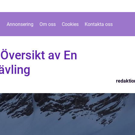
Annonsering
Om oss
Cookies
Kontakta oss
Översikt av En
ävling
redaktio