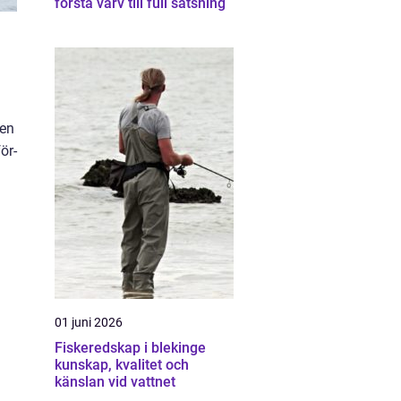
första varv till full satsning
ven
ör-
01 juni 2026
Fiskeredskap i blekinge
kunskap, kvalitet och
känslan vid vattnet