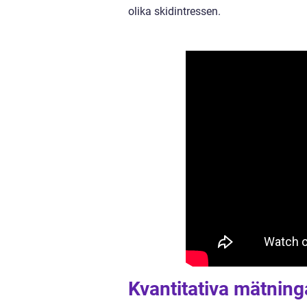
olika skidintressen.
Kvantitativa mätnin