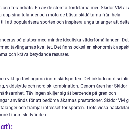
och förändrats. En av de största fördelarna med Skidor VM är 
isa upp sina talanger och möta de bästa skidåkarna från hela
ill att popularisera sporten och inspirera unga talanger att delta
angeras på platser med mindre idealiska väderförhållanden. Det
med tävlingarnas kvalitet. Det finns också en ekonomisk aspekt
ma och kräva betydande resurser.
h viktiga tävlingarna inom skidsporten. Det inkluderar discipli
ng, skidskytte och nordisk kombination. Genom åren har Skidor
ärksamhet. Tävlingen skiljer sig åt beroende på gren och
ngar används för att bedöma åkarnas prestationer. Skidor VM g
 talanger och främjar intresset för sporten. Trots vissa nackdela
dpunkt inom skidvärlden.
gt):