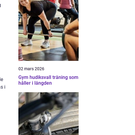
g
02 mars 2026
Gym hudiksvall träning som
de
håller i längden
s i