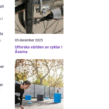
att
 i
ta
,
05 december 2025
Utforska världen av cyklar i
Åsarna
ner
er
r