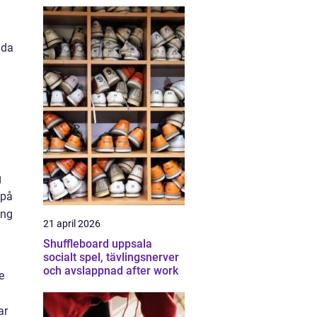
ida
g
 på
ing
21 april 2026
Shuffleboard uppsala
socialt spel, tävlingsnerver
och avslappnad after work
e
ar