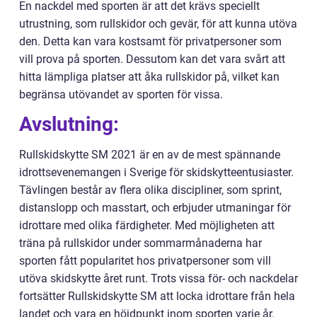
En nackdel med sporten är att det krävs speciellt
utrustning, som rullskidor och gevär, för att kunna utöva
den. Detta kan vara kostsamt för privatpersoner som
vill prova på sporten. Dessutom kan det vara svårt att
hitta lämpliga platser att åka rullskidor på, vilket kan
begränsa utövandet av sporten för vissa.
Avslutning:
Rullskidskytte SM 2021 är en av de mest spännande
idrottsevenemangen i Sverige för skidskytteentusiaster.
Tävlingen består av flera olika discipliner, som sprint,
distanslopp och masstart, och erbjuder utmaningar för
idrottare med olika färdigheter. Med möjligheten att
träna på rullskidor under sommarmånaderna har
sporten fått popularitet hos privatpersoner som vill
utöva skidskytte året runt. Trots vissa för- och nackdelar
fortsätter Rullskidskytte SM att locka idrottare från hela
landet och vara en höjdpunkt inom sporten varje år.