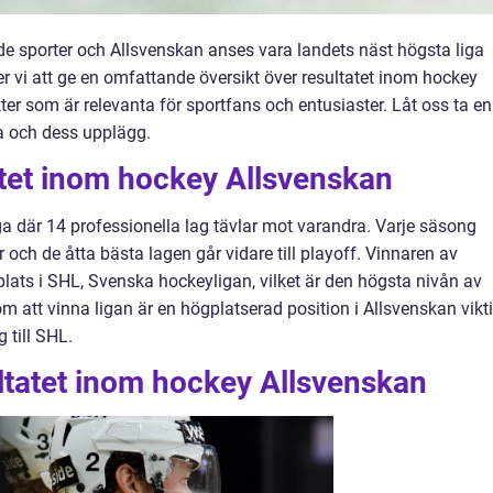
e sporter och Allsvenskan anses vara landets näst högsta liga
r vi att ge en omfattande översikt över resultatet inom hockey
er som är relevanta för sportfans och entusiaster. Låt oss ta en
a och dess upplägg.
atet inom hockey Allsvenskan
a där 14 professionella lag tävlar mot varandra. Varje säsong
 och de åtta bästa lagen går vidare till playoff. Vinnaren av
n plats i SHL, Svenska hockeyligan, vilket är den högsta nivån av
m att vinna ligan är en högplatserad position i Allsvenskan vikt
 till SHL.
ltatet inom hockey Allsvenskan