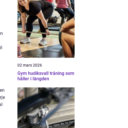
en
il
02 mars 2026
Gym hudiksvall träning som
håller i längden
 en
rje
al