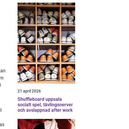
kan
om
l
21 april 2026
Shuffleboard uppsala
socialt spel, tävlingsnerver
och avslappnad after work
l
las