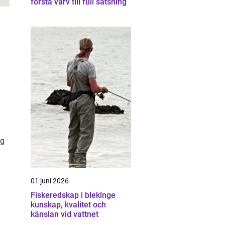
första varv till full satsning
ig
01 juni 2026
Fiskeredskap i blekinge
kunskap, kvalitet och
känslan vid vattnet