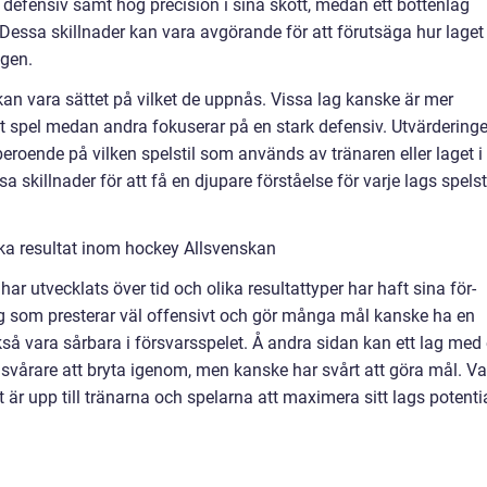
 defensiv samt hög precision i sina skott, medan ett bottenlag
essa skillnader kan vara avgörande för att förutsäga hur laget
ngen.
kan vara sättet på vilket de uppnås. Vissa lag kanske är mer
vt spel medan andra fokuserar på en stark defensiv. Utvärdering
beroende på vilken spelstil som används av tränaren eller laget i
sa skillnader för att få en djupare förståelse för varje lags spelst
ika resultat inom hockey Allsvenskan
r utvecklats över tid och olika resultattyper har haft sina för-
lag som presterar väl offensivt och gör många mål kanske ha en
å vara sårbara i försvarsspelet. Å andra sidan kan ett lag med
h svårare att bryta igenom, men kanske har svårt att göra mål. Va
t är upp till tränarna och spelarna att maximera sitt lags potenti