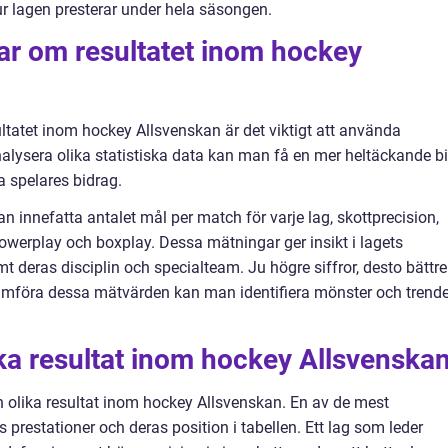
r lagen presterar under hela säsongen.
ar om resultatet inom hockey
sultatet inom hockey Allsvenskan är det viktigt att använda
alysera olika statistiska data kan man få en mer heltäckande bi
a spelares bidrag.
 innefatta antalet mål per match för varje lag, skottprecision,
 powerplay och boxplay. Dessa mätningar ger insikt i lagets
 deras disciplin och specialteam. Ju högre siffror, desto bättre
jämföra dessa mätvärden kan man identifiera mönster och trende
ika resultat inom hockey Allsvenska
n olika resultat inom hockey Allsvenskan. En av de mest
 prestationer och deras position i tabellen. Ett lag som leder