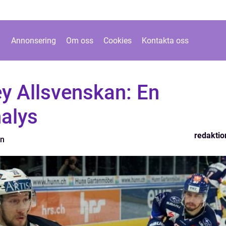
Annonsering
Om oss
Cookies
Kontakta oss
y Allsvenskan: En
alys
redaktio
on