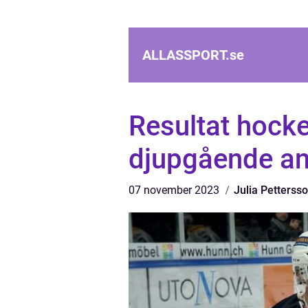
ALLASSPORT.
se
Resultat hocke
djupgående an
07 november 2023
Julia Petterss