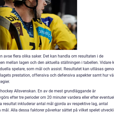
 avse flera olika saker. Det kan handla om resultaten i de
n mellan lagen och den aktuella ställningen i tabellen. Vidare 
viduella spelare, som mål och assist. Resultatet kan utläsas gen
e lagets prestation, offensiva och defensiva aspekter samt hur vä
egier.
om hockey Allsvenskan. En av de mest grundläggande är
vgörs efter tre perioder om 20 minuter vardera eller efter eventuel
a resultat inkluderar antal mål gjorda av respektive lag, antal
å mål. Alla dessa faktorer påverkar sättet på vilket spelet utveck