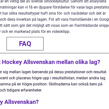
r en viktig del av svensk ishockeykultur. Genom att analysera
ätningar kan vi få en djupare förståelse för varje lags prestati
ett har olika resultattyper haft sina för- och nackdelar och det är
 och dess inverkan på lagen. För att vara framstående i en Googl
ett sätt som gör det möjligt att visas som en framträdande snipp
ar och en markerad plats för en videoklipp.
FAQ
at Hockey Allsvenskan mellan olika lag?
r sig mellan lagen beroende på deras prestationer och resultat.
ocent och placeras högre upp i resultatlistan, medan andra lag
hamna på en högre position. Skillnaderna kan också bero på
och tidigare erfarenheter.
y Allsvenskan?