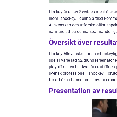
Hockey är en av Sveriges mest älskad
inom ishockey. I denna artikel komme
Allsvenskan och utforska olika aspekt
närmare titt på denna spännande lig
Översikt över result
Hockey Allsvenskan är en ishockeylig
spelar varje lag 52 grundseriematcher
playoff-serien blir kvalificerad för e
svensk professionell ishockey. Föruto
för att öka chanserna till avancemang
Presentation av resu