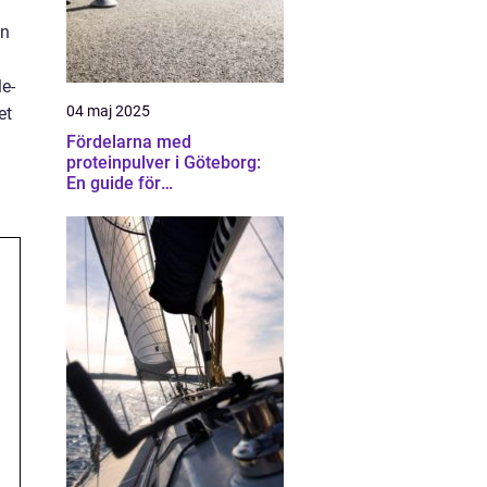
on
e-
04 maj 2025
et
Fördelarna med
proteinpulver i Göteborg:
En guide för
träningsentusiaster