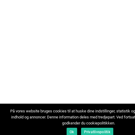
På vores website bruges cookies til at huske dine indstillinger, statistik o
indhold og annoncer. Denne information deles med tredjepart. Ved fortsa
godkender du cookiepolitikken.
Ok
Privatlivspolitik