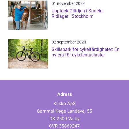
01 november 2024
Upptäck Glädjen i Sadeln:
Ridläger i Stockholm
02 september 2024
Skillspark för cykelfärdigheter: En
ny era för cykelentusiaster
Adress