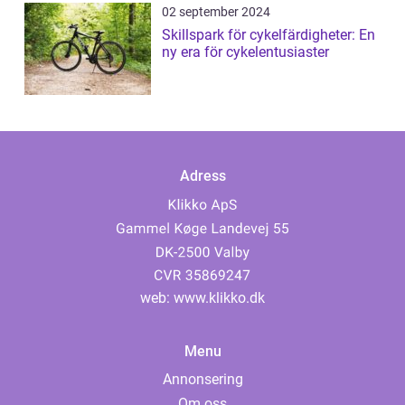
02 september 2024
Skillspark för cykelfärdigheter: En
ny era för cykelentusiaster
Adress
web:
www.klikko.dk
Menu
Annonsering
Om oss