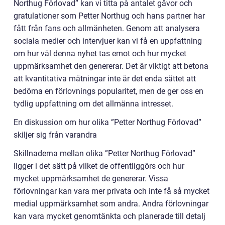
Northug Förlovad” kan vi titta på antalet gåvor och
gratulationer som Petter Northug och hans partner har
fått från fans och allmänheten. Genom att analysera
sociala medier och intervjuer kan vi få en uppfattning
om hur väl denna nyhet tas emot och hur mycket
uppmärksamhet den genererar. Det är viktigt att betona
att kvantitativa mätningar inte är det enda sättet att
bedöma en förlovnings popularitet, men de ger oss en
tydlig uppfattning om det allmänna intresset.
En diskussion om hur olika ”Petter Northug Förlovad”
skiljer sig från varandra
Skillnaderna mellan olika ”Petter Northug Förlovad”
ligger i det sätt på vilket de offentliggörs och hur
mycket uppmärksamhet de genererar. Vissa
förlovningar kan vara mer privata och inte få så mycket
medial uppmärksamhet som andra. Andra förlovningar
kan vara mycket genomtänkta och planerade till detalj