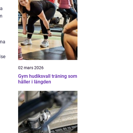
ra
om
rna
lse
02 mars 2026
Gym hudiksvall träning som
håller i längden