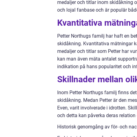
medaljer och titlar inom skidåkning oc
och lojal fanbase och är populär både
Kvantitativa mätning
Petter Northugs familj har haft en b
skidåkning. Kvantitativa mätningar ka
medaljer och titlar som Petter har v
kan man även mäta antalet supportrar 
indikation på hans popularitet och in
Skillnader mellan oli
Inom Petter Northugs familj finns de
skidåkning. Medan Petter är den me
Even, varit involverade i idrotten. S
och detta kan påverka deras relation
Historisk genomgång av för- och nack