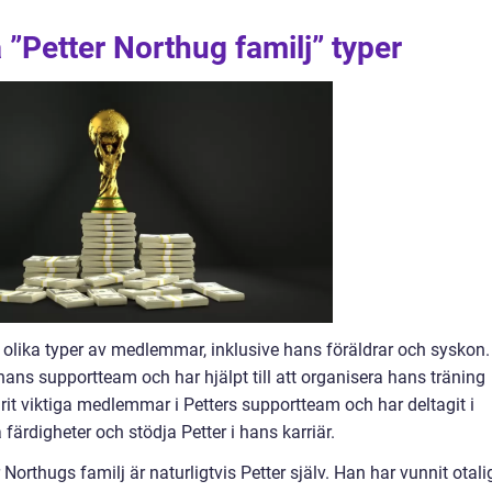
 ”Petter Northug familj” typer
t olika typer av medlemmar, inklusive hans föräldrar och syskon.
 hans supportteam och har hjälpt till att organisera hans träning
rit viktiga medlemmar i Petters supportteam och har deltagit i
 färdigheter och stödja Petter i hans karriär.
rthugs familj är naturligtvis Petter själv. Han har vunnit otali