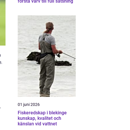
första varv till full satsning
a
e.
01 juni 2026
r
Fiskeredskap i blekinge
kunskap, kvalitet och
känslan vid vattnet