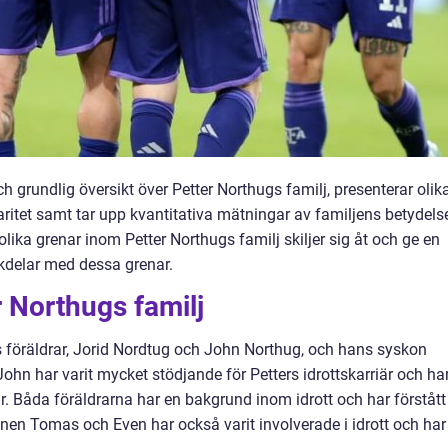
h grundlig översikt över Petter Northugs familj, presenterar olik
ritet samt tar upp kvantitativa mätningar av familjens betydels
ika grenar inom Petter Northugs familj skiljer sig åt och ge en
kdelar med dessa grenar.
r Northugs familj
s föräldrar, Jorid Nordtug och John Northug, och hans syskon
hn har varit mycket stödjande för Petters idrottskarriär och ha
ar. Båda föräldrarna har en bakgrund inom idrott och har förstått
onen Tomas och Even har också varit involverade i idrott och har