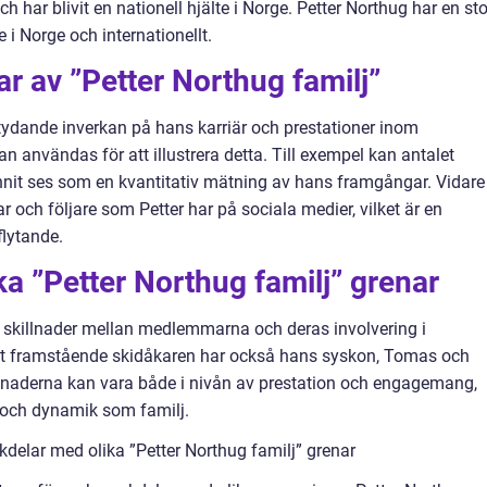
h har blivit en nationell hjälte i Norge. Petter Northug har en sto
 i Norge och internationellt.
ar av ”Petter Northug familj”
etydande inverkan på hans karriär och prestationer inom
n användas för att illustrera detta. Till exempel kan antalet
unnit ses som en kvantitativ mätning av hans framgångar. Vidare
och följare som Petter har på sociala medier, vilket är en
flytande.
ka ”Petter Northug familj” grenar
t skillnader mellan medlemmarna och deras involvering i
st framstående skidåkaren har också hans syskon, Tomas och
killnaderna kan vara både i nivån av prestation och engagemang,
 och dynamik som familj.
delar med olika ”Petter Northug familj” grenar