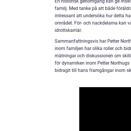
En historisk genomgång kan ge insik
familj. Med tanke på att både föräldr
intressant att undersöka hur detta ha
området. För- och nackdelarna kan var
idrottskarriär.
Sammanfattningsvis har Petter Northu
inom familjen har olika roller och bid
mätningar och diskussionen om skill
för dynamiken inom Petter Northugs f
bidragit till hans framgångar inom ski