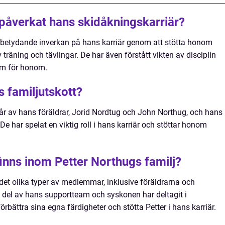
 påverkat hans skidåkningskarriär?
n betydande inverkan på hans karriär genom att stötta honom
 träning och tävlingar. De har även förstått vikten av disciplin
am för honom.
s familjutskott?
tår av hans föräldrar, Jorid Nordtug och John Northug, och hans
 har spelat en viktig roll i hans karriär och stöttar honom
finns inom Petter Northugs familj?
det olika typer av medlemmar, inklusive föräldrarna och
n del av hans supportteam och syskonen har deltagit i
förbättra sina egna färdigheter och stötta Petter i hans karriär.