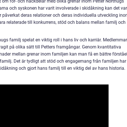
t om för- och nackdelar med olika grenar inom Petter Northugs
arna och syskonen har varit involverade i skidåkning kan det va
r påverkat deras relationer och deras individuella utveckling in
a relaterade till konkurrens, stöd och balans mellan familj och
gs familj spelat en viktig roll i hans liv och karriär. Medlemma
ragit på olika sätt till Petters framgångar. Genom kvantitativa
nader mellan grenar inom familjen kan man få en bättre förståe
amilj. Det är tydligt att stöd och engagemang från familjen har
dåkning och gjort hans familj till en viktig del av hans historia.