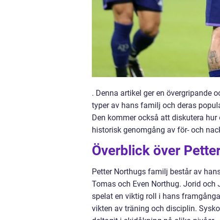
. Denna artikel ger en övergripande oc
typer av hans familj och deras popula
Den kommer också att diskutera hur ol
historisk genomgång av för- och nac
Överblick över Pette
Petter Northugs familj består av han
Tomas och Even Northug. Jorid och Jo
spelat en viktig roll i hans framgång
vikten av träning och disciplin. Sysk