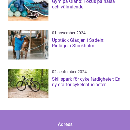
Gym på Öland: Fokus på hälsa
och välmående
01 november 2024
Upptäck Glädjen i Sadeln:
Ridläger i Stockholm
02 september 2024
Skillspark för cykelfärdigheter: En
ny era för cykelentusiaster
Adress