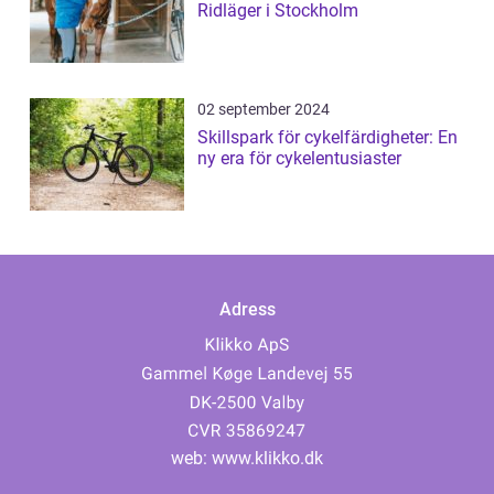
Ridläger i Stockholm
02 september 2024
Skillspark för cykelfärdigheter: En
ny era för cykelentusiaster
Adress
web:
www.klikko.dk