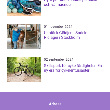
och välmående
01 november 2024
Upptäck Glädjen i Sadeln:
Ridläger i Stockholm
02 september 2024
Skillspark för cykelfärdigheter: En
ny era för cykelentusiaster
Adress