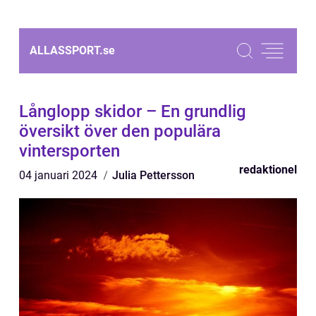
ALLASSPORT.
se
Långlopp skidor – En grundlig
översikt över den populära
vintersporten
redaktionel
04 januari 2024
Julia Pettersson