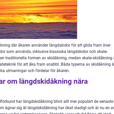
ning där åkaren använder längdskidor för att glida fram över
idor som används, inklusive klassiska längdskidor och skate-
den traditionella formen av skidåkning, medan skate-skidåkning 
ateteknik för att åka fram snabbt. Båda typerna av skidåkning ä
ika utmaningar och fördelar för åkaren.
gar om längdskidåkning nära
dförbund har längdskidåkning blivit allt mer populärt de senaste
om ägnar sig åt längdskidåkning har ökat stadigt och är nu en a