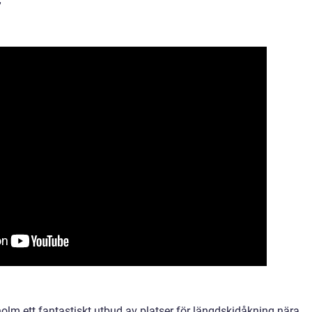
”
lm ett fantastiskt utbud av platser för längdskidåkning nära