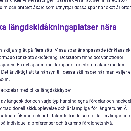
 under vintersäsongen. Statistik visar att det finns ett stort
olm och antalet åkare som utnyttjar dessa spår har ökat år efter
ika längdskidåkningsplatser nära
kilja sig åt på flera sätt. Vissa spår är anpassade för klassisk
rmade för skate-skidåkning. Dessutom finns det variationer i
 spåren. En del spår är mer lämpade för erfarna åkare medan
et är viktigt att ta hänsyn till dessa skillnader när man väljer 
holm.
nackdelar med olika längdskidtyper
r av längdskidor och varje typ har sina egna fördelar och nackdel
 traditionell skidupplevelse och är lämpliga för längre turer. Å
nabbare åkning och är tilltalande för de som gillar tävlingar och
på individuella preferenser och åkarens färdighetsnivå.