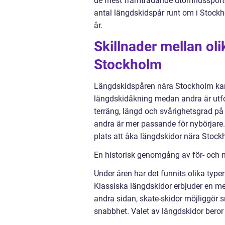
de mest framträdande utomhussporterna
antal längdskidspår runt om i Stockh
år.
Skillnader mellan ol
Stockholm
Längdskidspåren nära Stockholm kan s
längdskidåkning medan andra är utfo
terräng, längd och svårighetsgrad på
andra är mer passande för nybörjare. D
plats att åka längdskidor nära Stock
En historisk genomgång av för- och 
Under åren har det funnits olika type
Klassiska längdskidor erbjuder en mer
andra sidan, skate-skidor möjliggör s
snabbhet. Valet av längdskidor beror 