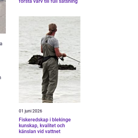
första varv till full satsning
ka
h
01 juni 2026
Fiskeredskap i blekinge
kunskap, kvalitet och
känslan vid vattnet