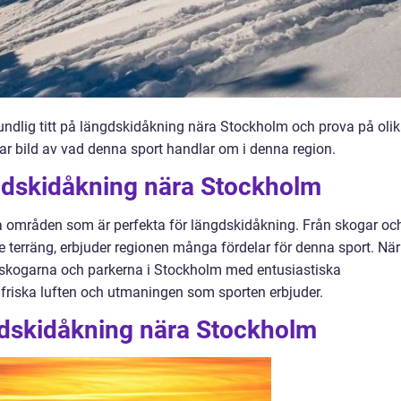
rundlig titt på längdskidåkning nära Stockholm och prova på oli
klar bild av vad denna sport handlar om i denna region.
ngdskidåkning nära Stockholm
 områden som är perfekta för längdskidåkning. Från skogar oc
de terräng, erbjuder regionen många fördelar för denna sport. När
s skogarna och parkerna i Stockholm med entusiastiska
 friska luften och utmaningen som sporten erbjuder.
gdskidåkning nära Stockholm