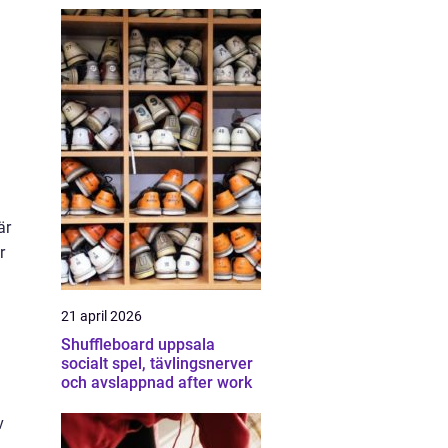
är
r
21 april 2026
Shuffleboard uppsala
socialt spel, tävlingsnerver
och avslappnad after work
v