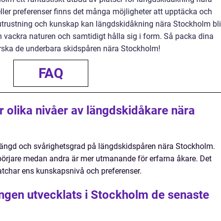
ller preferenser finns det många möjligheter att upptäcka och
 utrustning och kunskap kan längdskidåkning nära Stockholm bli
en vackra naturen och samtidigt hålla sig i form. Så packa dina
forska de underbara skidspåren nära Stockholm!
FAQ
ör olika nivåer av längdskidåkare nära
g, längd och svårighetsgrad på längdskidspåren nära Stockholm.
börjare medan andra är mer utmanande för erfarna åkare. Det
matchar ens kunskapsnivå och preferenser.
ngen utvecklats i Stockholm de senaste