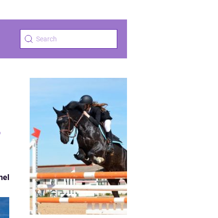
r
nel