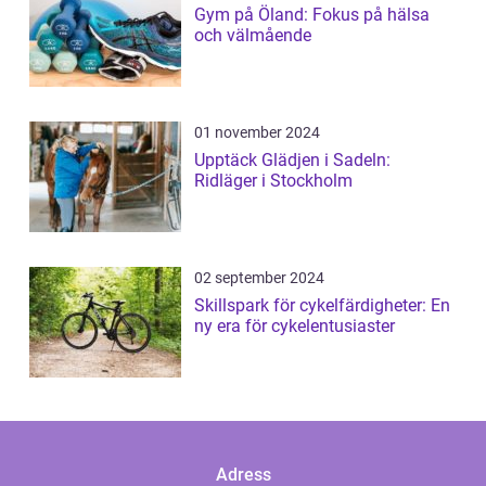
Gym på Öland: Fokus på hälsa
och välmående
01 november 2024
Upptäck Glädjen i Sadeln:
Ridläger i Stockholm
02 september 2024
Skillspark för cykelfärdigheter: En
ny era för cykelentusiaster
Adress