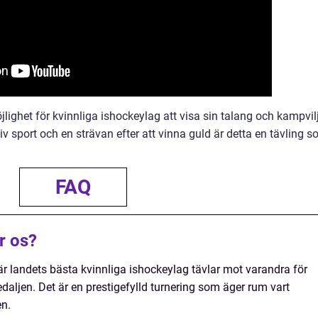
ighet för kvinnliga ishockeylag att visa sin talang och kampvil
 sport och en strävan efter att vinna guld är detta en tävling 
FAQ
r os?
är landets bästa kvinnliga ishockeylag tävlar mot varandra för
daljen. Det är en prestigefylld turnering som äger rum vart
en.