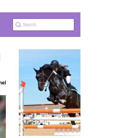
g
nel