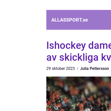
ALLASSPORT.
se
Ishockey damer
av skickliga kv
29 oktober 2023
Julia Pettersson