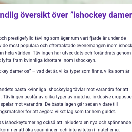
ndlig översikt över ”ishockey damer
h prestigefylld tävling som äger rum vart fjärde år under de
 av de mest populära och eftertraktade evenemangen inom ishoc
rån hela världen. Tävlingen har utvecklats och förändrats genom
tt lyfta fram kvinnliga idrottare inom ishockeyn.
key damer os” – vad det är, vilka typer som finns, vilka som är
andets bästa kvinnliga ishockeylag tävlar mot varandra för att
 Tävlingen består av olika typer av matcher, inklusive gruppspe
h spelar mot varandra. De bästa lagen går sedan vidare till
ngsmatcher för att avgöra vilket lag som tar hem guldet.
ishockeyturnering också att inkludera en nya och spännande
ra kommer att öka spänningen och intensiteten i matcherna.