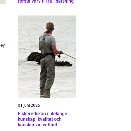
första varv till full satsning
key
l
01 juni 2026
Fiskeredskap i blekinge
kunskap, kvalitet och
känslan vid vattnet