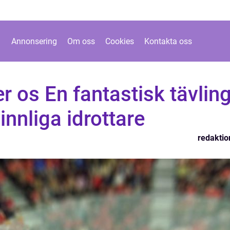
Annonsering
Om oss
Cookies
Kontakta oss
 os En fantastisk tävlin
innliga idrottare
redaktio