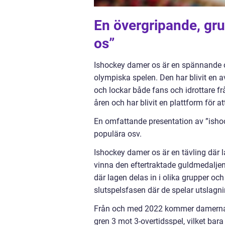
En övergripande, gru
os”
Ishockey damer os är en spännande oc
olympiska spelen. Den har blivit en
och lockar både fans och idrottare f
åren och har blivit en plattform för a
En omfattande presentation av ”ishoc
populära osv.
Ishockey damer os är en tävling där l
vinna den eftertraktade guldmedaljen.
där lagen delas in i olika grupper oc
slutspelsfasen där de spelar utslagni
Från och med 2022 kommer damernas 
gren 3 mot 3-overtidsspel, vilket ba