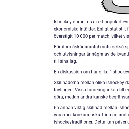
Ishockey damer os är ett populärt ev
ekonomiska intäkter. Enligt statistik 
överstigit 10 000 per match, vilket v
Förutom åskådarantal mäts också spel
och utvisningar är några av de kvan
till sina lag.
En diskussion om hur olika ”ishockey
Skillnaderna mellan olika ishockey dam
tävlingen. Vissa turneringar kan till 
göra, medan andra kanske begränsar 
En annan viktig skillnad mellan isho
vara mer konkurrenskraftiga än andra
ishockeytraditioner. Detta kan påver