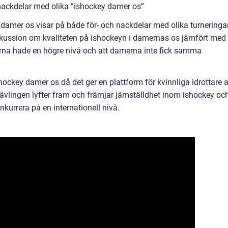
nackdelar med olika ”ishockey damer os”
amer os visar på både för- och nackdelar med olika turneringar
iskussion om kvaliteten på ishockeyn i damernas os jämfört med
arna hade en högre nivå och att damerna inte fick samma
ockey damer os då det ger en plattform för kvinnliga idrottare a
Tävlingen lyfter fram och främjar jämställdhet inom ishockey oc
nkurrera på en internationell nivå.