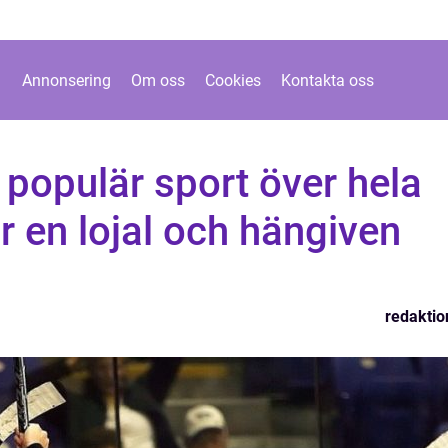
Annonsering
Om oss
Cookies
Kontakta oss
 populär sport över hela
r en lojal och hängiven
redaktio