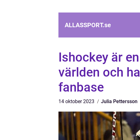
ALLASSPORT.
se
Ishockey är en
världen och ha
fanbase
14 oktober 2023
Julia Pettersson