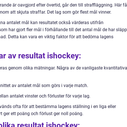
nde är oavgjord efter övertid, går den till straffläggning. Här få
nom att skjuta straffar. Det lag som gör flest mål vinner.
äkna antalet mål kan resultatet också värderas utifrån
m har gjort fler mål i förhållande till det antal mål de har släpp
nad. Detta kan vara en viktig faktor för att bedöma lagens
ar av resultat ishockey:
eras genom olika mätningar. Några av de vanligaste kvantitativ
nittet av antalet mål som görs i varje match.
llan antalet vinster och förluster för varje lag.
nds ofta för att bestämma lagens ställning i en liga eller
rt ger ett poäng och förlust ger noll poäng.
lika resultat ishockey: