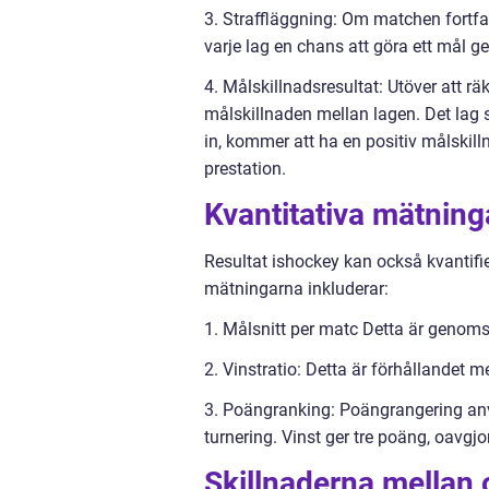
3. Straffläggning: Om matchen fortfara
varje lag en chans att göra ett mål ge
4. Målskillnadsresultat: Utöver att r
målskillnaden mellan lagen. Det lag so
in, kommer att ha en positiv målskill
prestation.
Kvantitativa mätning
Resultat ishockey kan också kvantifi
mätningarna inkluderar:
1. Målsnitt per matc Detta är genoms
2. Vinstratio: Detta är förhållandet me
3. Poängranking: Poängrangering anvä
turnering. Vinst ger tre poäng, oavgjo
Skillnaderna mellan o