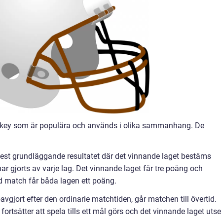
shockey som är populära och används i olika sammanhang. De
mest grundläggande resultatet där det vinnande laget bestäms
r gjorts av varje lag. Det vinnande laget får tre poäng och
rd match får båda lagen ett poäng.
oavgjort efter den ordinarie matchtiden, går matchen till övertid.
fortsätter att spela tills ett mål görs och det vinnande laget utse