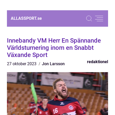
ALLASSPORT.
se
Innebandy VM Herr En Spännande
Världsturnering inom en Snabbt
Växande Sport
redaktionel
27 oktober 2023
Jon Larsson