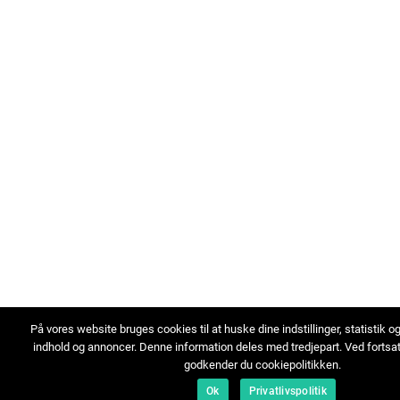
På vores website bruges cookies til at huske dine indstillinger, statistik o
indhold og annoncer. Denne information deles med tredjepart. Ved fortsa
godkender du cookiepolitikken.
Ok
Privatlivspolitik