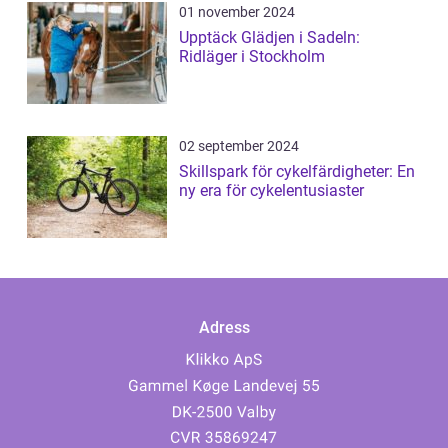
01 november 2024
Upptäck Glädjen i Sadeln:
Ridläger i Stockholm
02 september 2024
Skillspark för cykelfärdigheter: En
ny era för cykelentusiaster
Adress