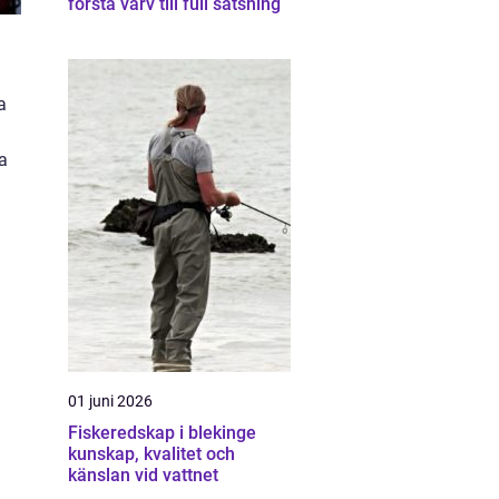
första varv till full satsning
a
ia
01 juni 2026
Fiskeredskap i blekinge
kunskap, kvalitet och
känslan vid vattnet