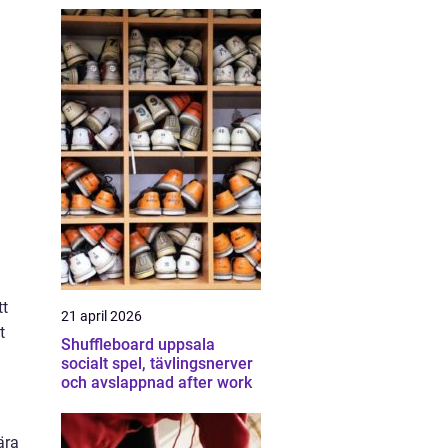
tt
21 april 2026
t
Shuffleboard uppsala
socialt spel, tävlingsnerver
och avslappnad after work
ära