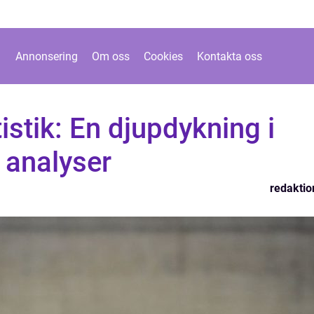
Annonsering
Om oss
Cookies
Kontakta oss
istik: En djupdykning i
 analyser
redaktio