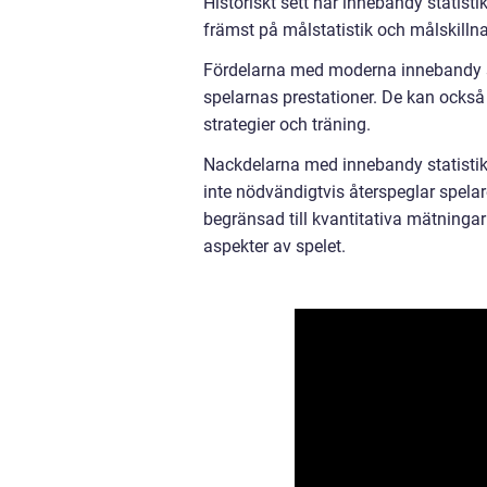
Historiskt sett har innebandy statist
främst på målstatistik och målskilln
Fördelarna med moderna innebandy sta
spelarnas prestationer. De kan också
strategier och träning.
Nackdelarna med innebandy statistik 
inte nödvändigtvis återspeglar spelar
begränsad till kvantitativa mätningar 
aspekter av spelet.