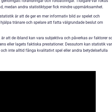
ik genomgått förändringar och förbättringar. Tidigare var fokus
ad, medan andra statistiktyper fick mindre uppmärksamhet.
tistik är att de ger en mer informativ bild av spelet och
 hjälpa tränare och spelare att fatta välgrundade beslut om
är att de ibland kan vara subjektiva och påverkas av faktorer 
ens eller lagets faktiska prestationer. Dessutom kan statistik va
och inte alltid fånga kvalitativt spel eller andra betydelsefulla