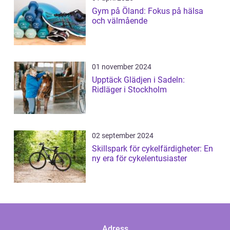
Gym på Öland: Fokus på hälsa
och välmående
01 november 2024
Upptäck Glädjen i Sadeln:
Ridläger i Stockholm
02 september 2024
Skillspark för cykelfärdigheter: En
ny era för cykelentusiaster
Adress