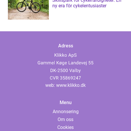
Skillspark för cykelfärdigheter: En
ny era för cykelentusiaster
Adress
web:
www.klikko.dk
Menu
Annonsering
Om oss
Cookies