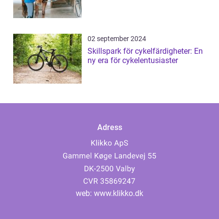
02 september 2024
Skillspark för cykelfärdigheter: En
ny era för cykelentusiaster
Adress
web:
www.klikko.dk