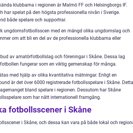
 kända klubbarna i regionen är Malmö FF och Helsingborgs IF.
h har spelat på den högsta professionella nivån i Sverige.
and både spelare och supportrar.
tark ungdomsfotbollsscen med en mängd olika ungdomslag och
mer om att bli en del av de professionella klubbarna eller
 utbud av amatörfotbollslag och föreningar i Skåne. Dessa lag
ch fotbollen fungerar som en viktig gemenskap för många.
tas med hjälp av olika kvantitativa mätningar. Enligt en
und är det över 6000 registrerade fotbollsspelare i Skåne. Dett
ngagemanget bland spelare i regionen. Dessutom har Skåne
lsspelare som har nått internationell framgång.
ka fotbollsscener i Skåne
bollsscener i Skåne, och dessa kan vara på både lokal och region