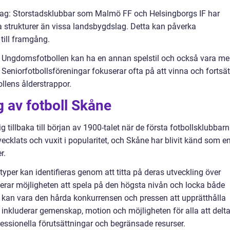
lag: Storstadsklubbar som Malmö FF och Helsingborgs IF har
la strukturer än vissa landsbygdslag. Detta kan påverka
till framgång.
: Ungdomsfotbollen kan ha en annan spelstil och också vara me
. Seniorfotbollsföreningar fokuserar ofta på att vinna och fortsä
llens ålderstrappor.
 av fotboll Skåne
ig tillbaka till början av 1900-talet när de första fotbollsklubbar
vecklats och vuxit i popularitet, och Skåne har blivit känd som e
r.
typer kan identifieras genom att titta på deras utveckling över
uderar möjligheten att spela på den högsta nivån och locka både
 kan vara den hårda konkurrensen och pressen att upprätthålla
inkluderar gemenskap, motion och möjligheten för alla att delta
essionella förutsättningar och begränsade resurser.