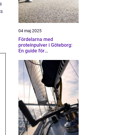
s
ts
04 maj 2025
Fördelarna med
proteinpulver i Göteborg:
En guide för
träningsentusiaster