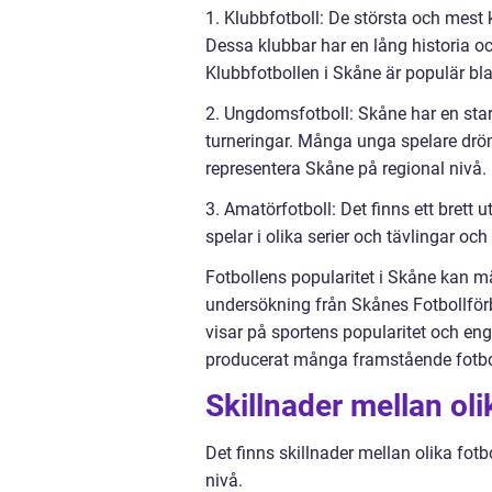
1. Klubbfotboll: De största och mest
Dessa klubbar har en lång historia oc
Klubbfotbollen i Skåne är populär bl
2. Ungdomsfotboll: Skåne har en s
turneringar. Många unga spelare dröm
representera Skåne på regional nivå.
3. Amatörfotboll: Det finns ett brett
spelar i olika serier och tävlingar o
Fotbollens popularitet i Skåne kan mä
undersökning från Skånes Fotbollförb
visar på sportens popularitet och e
producerat många framstående fotbol
Skillnader mellan oli
Det finns skillnader mellan olika fot
nivå.