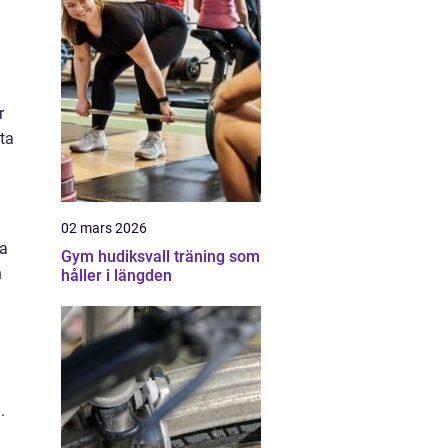
r
tta
02 mars 2026
na
Gym hudiksvall träning som
n
håller i längden
.