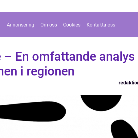
Annonsering
Om oss
Cookies
Kontakta oss
e – En omfattande analys
nen i regionen
redaktio