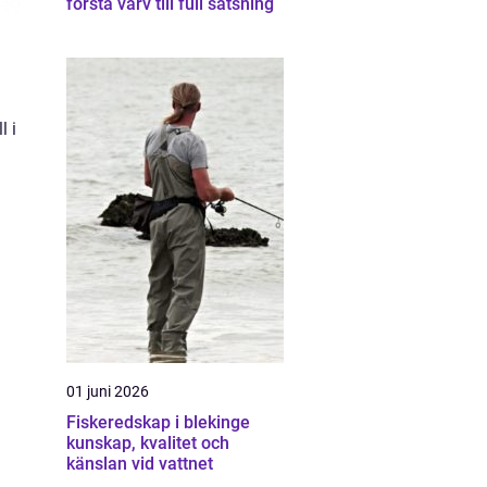
första varv till full satsning
l i
01 juni 2026
Fiskeredskap i blekinge
kunskap, kvalitet och
känslan vid vattnet