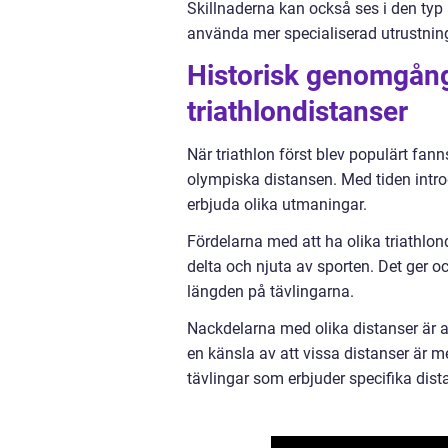
Skillnaderna kan också ses i den typ 
använda mer specialiserad utrustning
Historisk genomgång
triathlondistanser
När triathlon först blev populärt fan
olympiska distansen. Med tiden introd
erbjuda olika utmaningar.
Fördelarna med att ha olika triathlond
delta och njuta av sporten. Det ger o
längden på tävlingarna.
Nackdelarna med olika distanser är 
en känsla av att vissa distanser är me
tävlingar som erbjuder specifika dist