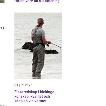
första varv till full satsning
s i
01 juni 2026
Fiskeredskap i blekinge
kunskap, kvalitet och
känslan vid vattnet