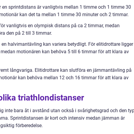
ör en sprintdistans är vanligtvis mellan 1 timme och 1 timme 30
ig motionär kan det ta mellan 1 timme 30 minuter och 2 timmar.
utför vanligtvis en olympisk distans på ca 2 timmar, medan
ra den på 2 till 3 timmar.
 en halvimantävling kan variera betydligt. För elitidrottare ligger
 medan motionären kan behöva 5 till 6 timmar för att klara av
emt långvariga. Elitidrottare kan slutföra en järnmantävling på
otionär kan behöva mellan 12 och 16 timmar för att klara av
lika triathlondistanser
sig inte bara åt i avstånd utan också i svårighetsgrad och den ty
rna. Sprintdistansen är kort och intensiv medan järnman är
siktig förberedelse.