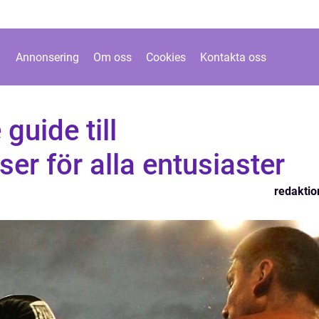
Annonsering
Om oss
Cookies
Kontakta oss
guide till
ser för alla entusiaster
redaktio