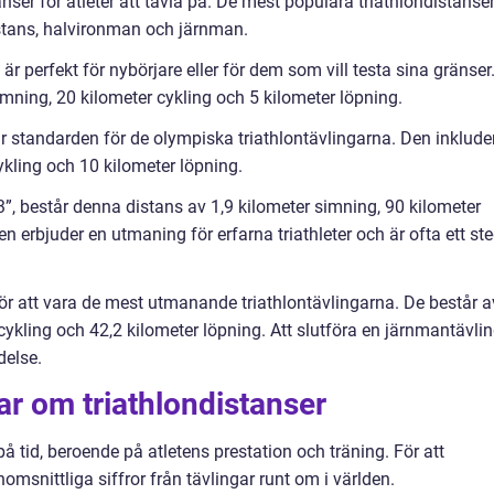
tanser för atleter att tävla på. De mest populära triathlondistanse
istans, halvironman och järnman.
är perfekt för nybörjare eller för dem som vill testa sina gränser
imning, 20 kilometer cykling och 5 kilometer löpning.
r standarden för de olympiska triathlontävlingarna. Den inklude
ykling och 10 kilometer löpning.
, består denna distans av 1,9 kilometer simning, 90 kilometer
n erbjuder en utmaning för erfarna triathleter och är ofta ett st
ör att vara de mest utmanande triathlontävlingarna. De består a
cykling och 42,2 kilometer löpning. Att slutföra en järnmantävli
delse.
ar om triathlondistanser
 tid, beroende på atletens prestation och träning. För att
msnittliga siffror från tävlingar runt om i världen.