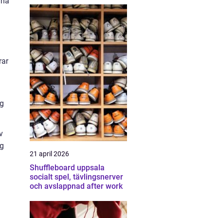
rna
.
rar
eg
v
ng
21 april 2026
Shuffleboard uppsala
socialt spel, tävlingsnerver
och avslappnad after work