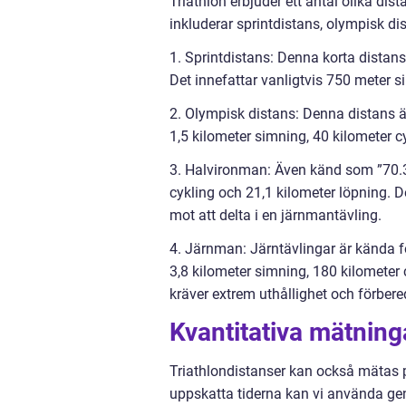
Triathlon erbjuder ett antal olika dis
inkluderar sprintdistans, olympisk d
1. Sprintdistans: Denna korta distans 
Det innefattar vanligtvis 750 meter s
2. Olympisk distans: Denna distans ä
1,5 kilometer simning, 40 kilometer c
3. Halvironman: Även känd som ”70.3”
cykling och 21,1 kilometer löpning. De
mot att delta i en järnmantävling.
4. Järnman: Järntävlingar är kända f
3,8 kilometer simning, 180 kilometer 
kräver extrem uthållighet och förbere
Kvantitativa mätning
Triathlondistanser kan också mätas på
uppskatta tiderna kan vi använda geno