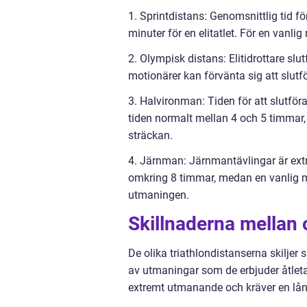
1. Sprintdistans: Genomsnittlig tid f
minuter för en elitatlet. För en vanl
2. Olympisk distans: Elitidrottare sl
motionärer kan förvänta sig att slutfö
3. Halvironman: Tiden för att slutföra
tiden normalt mellan 4 och 5 timmar,
sträckan.
4. Järnman: Järnmantävlingar är extr
omkring 8 timmar, medan en vanlig m
utmaningen.
Skillnaderna mellan o
De olika triathlondistanserna skiljer 
av utmaningar som de erbjuder åtleta
extremt utmanande och kräver en lång