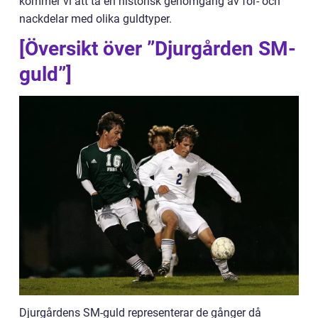
kommer vi att ta en historisk genomgång av för- och
nackdelar med olika guldtyper.
[Översikt över ”Djurgården SM-
guld”]
Djurgårdens SM-guld representerar de gånger då