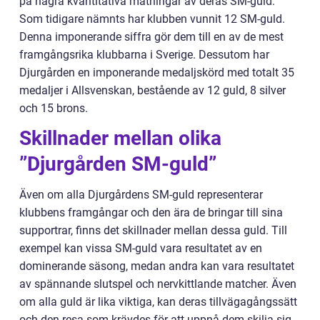
på några kvantitativa mätningar av deras SM-guld.
Som tidigare nämnts har klubben vunnit 12 SM-guld.
Denna imponerande siffra gör dem till en av de mest
framgångsrika klubbarna i Sverige. Dessutom har
Djurgården en imponerande medaljskörd med totalt 35
medaljer i Allsvenskan, bestående av 12 guld, 8 silver
och 15 brons.
Skillnader mellan olika
”Djurgården SM-guld”
Även om alla Djurgårdens SM-guld representerar
klubbens framgångar och den ära de bringar till sina
supportrar, finns det skillnader mellan dessa guld. Till
exempel kan vissa SM-guld vara resultatet av en
dominerande säsong, medan andra kan vara resultatet
av spännande slutspel och nervkittlande matcher. Även
om alla guld är lika viktiga, kan deras tillvägagångssätt
och den resa som krävdes för att uppnå dem skilja sig