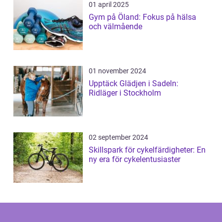
01 april 2025
Gym på Öland: Fokus på hälsa
och välmående
01 november 2024
Upptäck Glädjen i Sadeln:
Ridläger i Stockholm
02 september 2024
Skillspark för cykelfärdigheter: En
ny era för cykelentusiaster