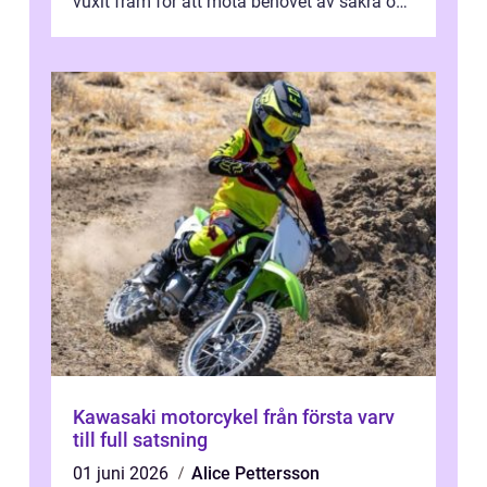
vuxit fram för att möta behovet av säkra och
utma...
Kawasaki motorcykel från första varv
till full satsning
01 juni 2026
Alice Pettersson