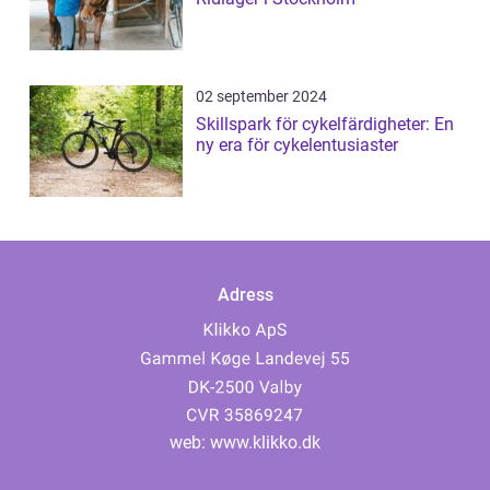
02 september 2024
Skillspark för cykelfärdigheter: En
ny era för cykelentusiaster
Adress
web:
www.klikko.dk