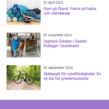
01 april 2025
Gym på Öland: Fokus på hälsa
och välmående
01 november 2024
Upptäck Glädjen i Sadeln:
Ridläger i Stockholm
02 september 2024
Skillspark för cykelfärdigheter: En
ny era för cykelentusiaster