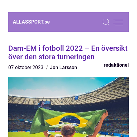
ALLASSPORT.
se
Dam-EM i fotboll 2022 – En översikt
över den stora turneringen
redaktionel
07 oktober 2023
Jon Larsson