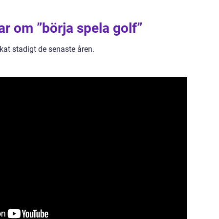
ar om ”börja spela golf”
 ökat stadigt de senaste åren.