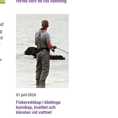
första varv till full satsning
olf
ig
ad
-
”
01 juni 2026
Fiskeredskap i blekinge
kunskap, kvalitet och
känslan vid vattnet