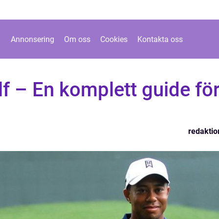
Annonsering
Om oss
Cookies
Kontakta oss
lf – En komplett guide fö
redaktio