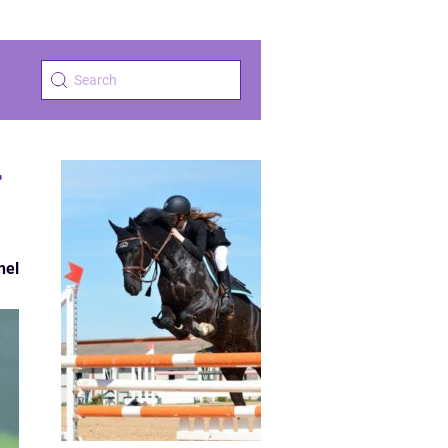
r
nel