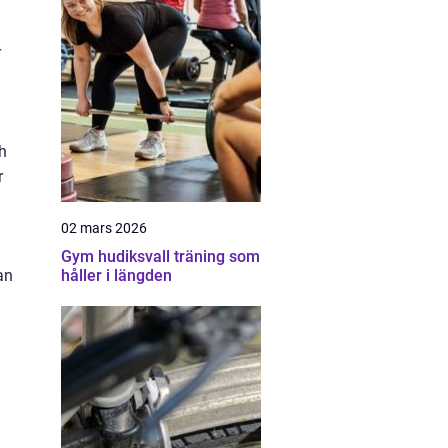
r
ch
r
02 mars 2026
Gym hudiksvall träning som
an
håller i längden