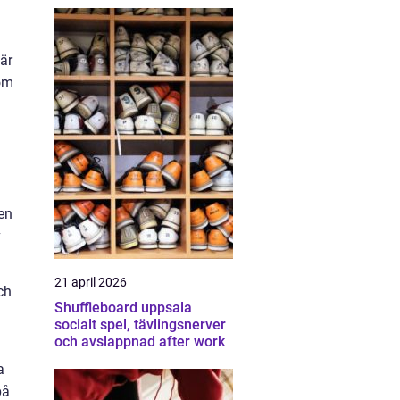
 är
som
 en
v
21 april 2026
ch
Shuffleboard uppsala
socialt spel, tävlingsnerver
och avslappnad after work
a
på