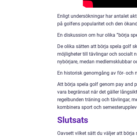
Enligt undersökningar har antalet ak
på golfens popularitet och den ökande
En diskussion om hur olika ”börja spel
De olika sätten att börja spela golf s
möjligheter till tävlingar och socialt
nybörjare, medan medlemsklubbar och
En historisk genomgång av för- och n
Att börja spela golf genom pay and p
vara begränsat när det gäller långsikt
regelbunden träning och tävlingar, m
kombinera sport och semesteruppleve
Slutsats
Oavsett vilket sätt du väljer att börj