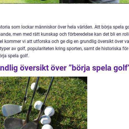
storia som lockar människor över hela världen. Att börja spela g
de, men med rätt kunskap och förberedelse kan det bli en rol
el kommer vi att utforska och ge dig en grundlig översikt över v
 typer av golf, populariteten kring sporten, samt de historiska för
rja spela golf.
dlig översikt över ”börja spela golf