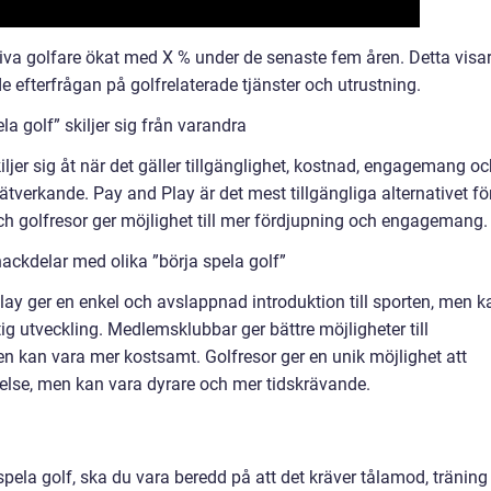
tiva golfare ökat med X % under de senaste fem åren. Detta visa
 efterfrågan på golfrelaterade tjänster och utrustning.
a golf” skiljer sig från varandra
kiljer sig åt när det gäller tillgänglighet, kostnad, engagemang o
 nätverkande. Pay and Play är det mest tillgängliga alternativet fö
 golfresor ger möjlighet till mer fördjupning och engagemang.
ackdelar med olika ”börja spela golf”
lay ger en enkel och avslappnad introduktion till sporten, men k
ig utveckling. Medlemsklubbar ger bättre möjligheter till
en kan vara mer kostsamt. Golfresor ger en unik möjlighet att
lse, men kan vara dyrare och mer tidskrävande.
a spela golf, ska du vara beredd på att det kräver tålamod, träning