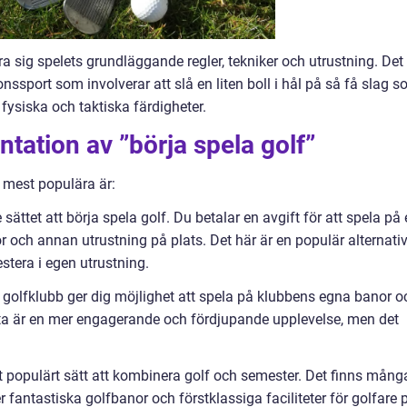
ra sig spelets grundläggande regler, tekniker och utrustning. Det
sionssport som involverar att slå en liten boll i hål på så få slag 
 fysiska och taktiska färdigheter.
tation av ”börja spela golf”
e mest populära är:
 sättet att börja spela golf. Du betalar en avgift för att spela på
 och annan utrustning på plats. Det här är en populär alternati
estera i egen utrustning.
 golfklubb ger dig möjlighet att spela på klubbens egna banor o
tta är en mer engagerande och fördjupande upplevelse, men det
 ett populärt sätt att kombinera golf och semester. Det finns mång
 fantastiska golfbanor och förstklassiga faciliteter för golfare 