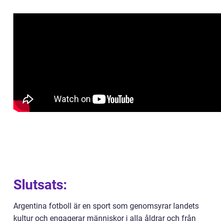
Slutsats:
Argentina fotboll är en sport som genomsyrar landets
kultur och engagerar människor i alla åldrar och från