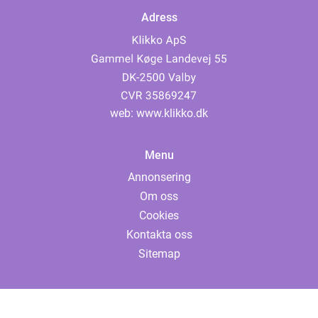
Adress
web:
www.klikko.dk
Menu
Annonsering
Om oss
Cookies
Kontakta oss
Sitemap