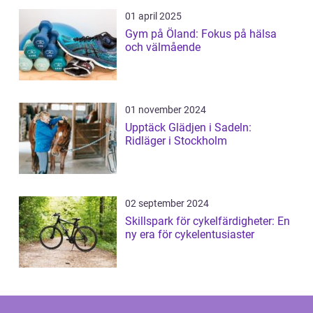
01 april 2025
Gym på Öland: Fokus på hälsa
och välmående
01 november 2024
Upptäck Glädjen i Sadeln:
Ridläger i Stockholm
02 september 2024
Skillspark för cykelfärdigheter: En
ny era för cykelentusiaster