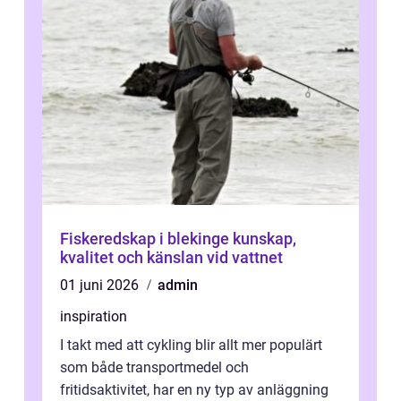
Fiskeredskap i blekinge kunskap,
kvalitet och känslan vid vattnet
01 juni 2026
admin
inspiration
I takt med att cykling blir allt mer populärt
som både transportmedel och
fritidsaktivitet, har en ny typ av anläggning