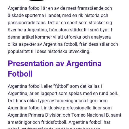
Argentina fotboll är en av de mest framstående och
älskade sporterna i landet, med en rik historia och
passionerade fans. Det är en sport som sträcker sig
över hela Argentina, från stora städer till små byar. I
denna artikel kommer vi att utforska och analysera
olika aspekter av Argentina fotboll, från dess stilar och
popularitet till dess historiska utveckling.
Presentation av Argentina
Fotboll
Argentina fotboll, eller ”fútbol” som det kallas i
Argentina, är en lagsport som spelas med en rund boll.
Det finns olika typer av turneringar och ligor inom
Argentina fotboll, inklusive professionella ligor som
Argentine Primera División och Torneo Nacional B, samt
amatörligor och fritidsfotboll. Argentina fotboll har