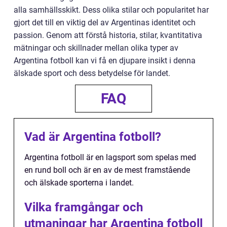
alla samhällsskikt. Dess olika stilar och popularitet har
gjort det till en viktig del av Argentinas identitet och
passion. Genom att förstå historia, stilar, kvantitativa
mätningar och skillnader mellan olika typer av
Argentina fotboll kan vi få en djupare insikt i denna
älskade sport och dess betydelse för landet.
FAQ
Vad är Argentina fotboll?
Argentina fotboll är en lagsport som spelas med
en rund boll och är en av de mest framstående
och älskade sporterna i landet.
Vilka framgångar och
utmaningar har Argentina fotboll