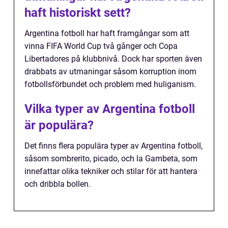
haft historiskt sett?
Argentina fotboll har haft framgångar som att
vinna FIFA World Cup två gånger och Copa
Libertadores på klubbnivå. Dock har sporten även
drabbats av utmaningar såsom korruption inom
fotbollsförbundet och problem med huliganism.
Vilka typer av Argentina fotboll
är populära?
Det finns flera populära typer av Argentina fotboll,
såsom sombrerito, picado, och la Gambeta, som
innefattar olika tekniker och stilar för att hantera
och dribbla bollen.