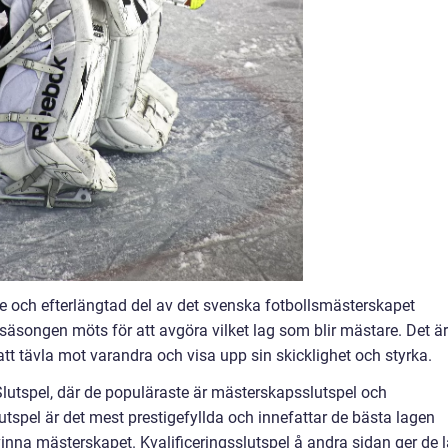
e och efterlängtad del av det svenska fotbollsmästerskapet
säsongen möts för att avgöra vilket lag som blir mästare. Det är
att tävla mot varandra och visa upp sin skicklighet och styrka.
Slutspel, där de populäraste är mästerskapsslutspel och
utspel är det mest prestigefyllda och innefattar de bästa lagen
inna mästerskapet. Kvalificeringsslutspel å andra sidan ger de 