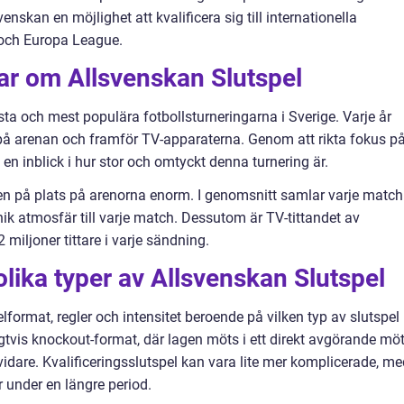
enskan en möjlighet att kvalificera sig till internationella
och Europa League.
ar om Allsvenskan Slutspel
sta och mest populära fotbollsturneringarna i Sverige. Varje år
 på arenan och framför TV-apparaterna. Genom att rikta fokus p
få en inblick i hur stor och omtyckt denna turnering är.
en på plats på arenorna enorm. I genomsnitt samlar varje match
nik atmosfär till varje match. Dessutom är TV-tittandet av
miljoner tittare i varje sändning.
olika typer av Allsvenskan Slutspel
lformat, regler och intensitet beroende på vilken typ av slutspel
gtvis knockout-format, där lagen möts i ett direkt avgörande mö
 vidare. Kvalificeringsslutspel kan vara lite mer komplicerade, m
 under en längre period.