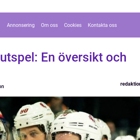
Annonsering
Om oss
Cookies
Kontakta oss
utspel: En översikt och
redaktio
on