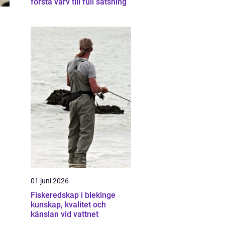
första varv till full satsning
01 juni 2026
Fiskeredskap i blekinge
kunskap, kvalitet och
känslan vid vattnet