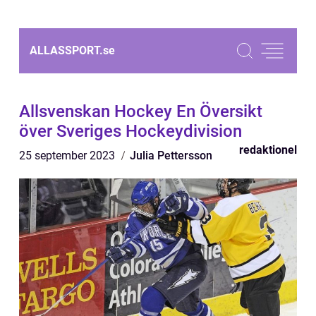
ALLASSPORT.
se
Allsvenskan Hockey En Översikt
över Sveriges Hockeydivision
redaktionel
25 september 2023
Julia Pettersson