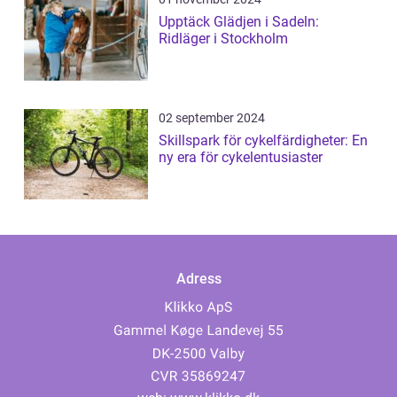
Upptäck Glädjen i Sadeln:
Ridläger i Stockholm
02 september 2024
Skillspark för cykelfärdigheter: En
ny era för cykelentusiaster
Adress