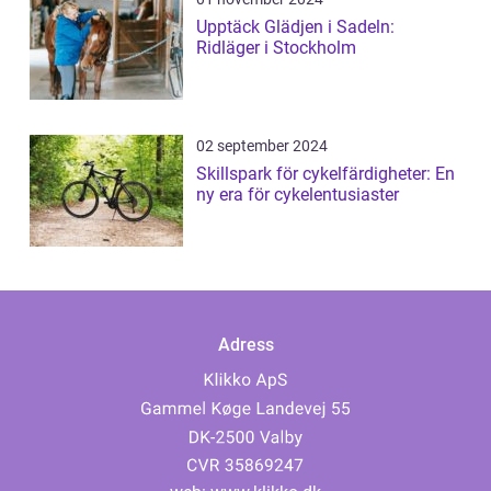
Upptäck Glädjen i Sadeln:
Ridläger i Stockholm
02 september 2024
Skillspark för cykelfärdigheter: En
ny era för cykelentusiaster
Adress