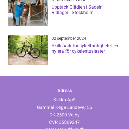
Upptäck Glädjen i Sadeln:
Ridläger i Stockholm
02 september 2024
Skillspark för cykelfärdigheter: En
ny era för cykelentusiaster
Adress